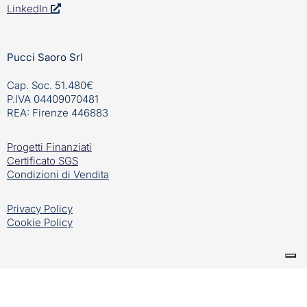
LinkedIn
Pucci Saoro Srl
Cap. Soc. 51.480€
P.IVA 04409070481
REA: Firenze 446883
Progetti Finanziati
Certificato SGS
Condizioni di Vendita
Privacy Policy
Cookie Policy
Creato da
Linkfloyd – la tua agenzia di web marketing in
Ticino