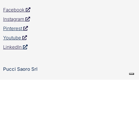
Facebook
Instagram
Pinterest
Youtube
LinkedIn
Pucci Saoro Srl
Cap. Soc. 51.480€
P.IVA 04409070481
REA: Firenze 446883
Progetti Finanziati
Certificato SGS
Condizioni di Vendita
Privacy Policy