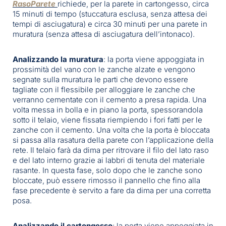
RasoParete
richiede, per la parete in cartongesso, circa
15 minuti di tempo (stuccatura esclusa, senza attesa dei
tempi di asciugatura) e circa 30 minuti per una parete in
muratura (senza attesa di asciugatura dell’intonaco).
Analizzando la muratura
: la porta viene appoggiata in
prossimità del vano con le zanche alzate e vengono
segnate sulla muratura le parti che devono essere
tagliate con il flessibile per alloggiare le zanche che
verranno cementate con il cemento a presa rapida. Una
volta messa in bolla e in piano la porta, spessorandola
sotto il telaio, viene fissata riempiendo i fori fatti per le
zanche con il cemento. Una volta che la porta è bloccata
si passa alla rasatura della parete con l’applicazione della
rete. Il telaio farà da dima per ritrovare il filo del lato raso
e del lato interno grazie ai labbri di tenuta del materiale
rasante. In questa fase, solo dopo che le zanche sono
bloccate, può essere rimosso il pannello che fino alla
fase precedente è servito a fare da dima per una corretta
posa.
Analizzando il cartongesso
: la porta viene appoggiata in