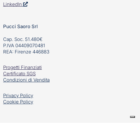
LinkedIn
Pucci Saoro Srl
Cap. Soc. 51.480€
P.IVA 04409070481
REA: Firenze 446883
Progetti Finanziati
Certificato SGS
Condizioni di Vendita
Privacy Policy
Cookie Policy
Creato da
Linkfloyd – la tua agenzia di web marketing in
Ticino