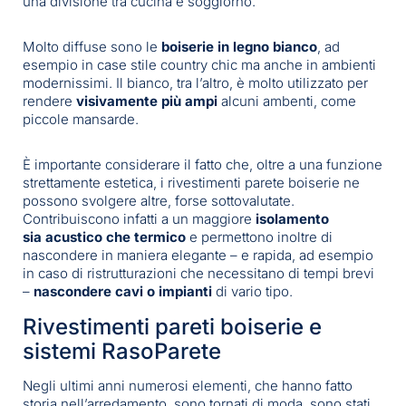
una divisione tra cucina e soggiorno.
Molto diffuse sono le
boiserie in legno bianco
, ad
esempio in case stile country chic ma anche in ambienti
modernissimi. Il bianco, tra l’altro, è molto utilizzato per
rendere
visivamente più ampi
alcuni ambenti, come
piccole mansarde.
È importante considerare il fatto che, oltre a una funzione
strettamente estetica, i rivestimenti parete boiserie ne
possono svolgere altre, forse sottovalutate.
Contribuiscono infatti a un maggiore
isolamento
sia
acustico che termico
e permettono inoltre di
nascondere in maniera elegante – e rapida, ad esempio
in caso di ristrutturazioni che necessitano di tempi brevi
–
nascondere cavi o impianti
di vario tipo.
Rivestimenti pareti boiserie e
sistemi RasoParete
Negli ultimi anni numerosi elementi, che hanno fatto
storia nell’arredamento, sono tornati di moda, sono stati