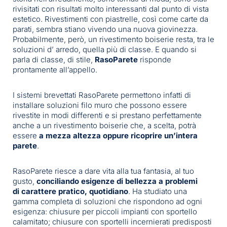
rivisitati con risultati molto interessanti dal punto di vista
estetico. Rivestimenti con piastrelle, così come carte da
parati, sembra stiano vivendo una nuova giovinezza.
Probabilmente, però, un rivestimento boiserie resta, tra le
soluzioni d’ arredo, quella più di classe. E quando si
parla di classe, di stile,
RasoParete
risponde
prontamente all’appello.
I sistemi brevettati RasoParete permettono infatti di
installare soluzioni filo muro che possono essere
rivestite in modi differenti e si prestano perfettamente
anche a un rivestimento boiserie che, a scelta, potrà
essere
a mezza altezza oppure ricoprire un’intera
parete
.
RasoParete riesce a dare vita alla tua fantasia, al tuo
gusto,
conciliando esigenze di bellezza a problemi
di
carattere pratico, quotidiano
. Ha studiato una
gamma completa di soluzioni che rispondono ad ogni
esigenza: chiusure per piccoli impianti con sportello
calamitato; chiusure con sportelli incernierati predisposti