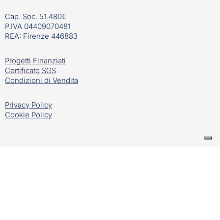
Cap. Soc. 51.480€
P.IVA 04409070481
REA: Firenze 446883
Progetti Finanziati
Certificato SGS
Condizioni di Vendita
Privacy Policy
Cookie Policy
Creato da
Linkfloyd – la tua agenzia di web marketing in
Ticino