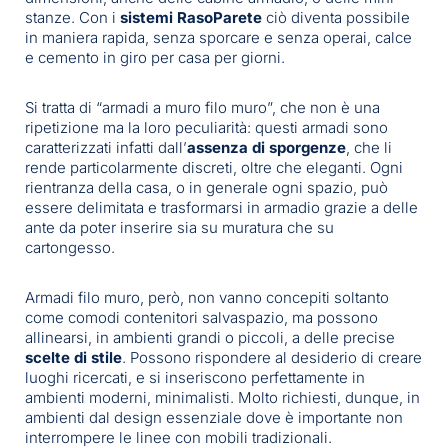
stanze. Con i
sistemi RasoParete
ciò diventa possibile
in maniera rapida, senza sporcare e senza operai, calce
e cemento in giro per casa per giorni.
Si tratta di “armadi a muro filo muro”, che non è una
ripetizione ma la loro peculiarità: questi armadi sono
caratterizzati infatti dall’
assenza di sporgenze
, che li
rende particolarmente discreti, oltre che eleganti. Ogni
rientranza della casa, o in generale ogni spazio, può
essere delimitata e trasformarsi in armadio grazie a delle
ante da poter inserire sia su muratura che su
cartongesso.
Armadi filo muro, però, non vanno concepiti soltanto
come comodi contenitori salvaspazio, ma possono
allinearsi, in ambienti grandi o piccoli, a delle precise
scelte di stile
. Possono rispondere al desiderio di creare
luoghi ricercati, e si inseriscono perfettamente in
ambienti moderni, minimalisti. Molto richiesti, dunque, in
ambienti dal design essenziale dove è importante non
interrompere le linee con mobili tradizionali.