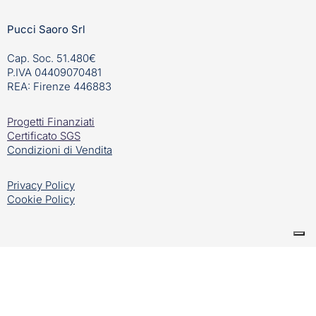
Pucci Saoro Srl
Cap. Soc. 51.480€
P.IVA 04409070481
REA: Firenze 446883
Progetti Finanziati
Certificato SGS
Condizioni di Vendita
Privacy Policy
Cookie Policy
Creato da
Linkfloyd – la tua agenzia di web marketing in
Ticino